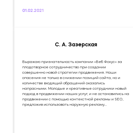
продвижением возобновлена, сайту оказывают полную
техническую поддержку, поток входящих клиентов
01.02.2021
остается на уровне, несмотря на короткие сроки
сотрудничества. Ценовая политика и уровень
обслуживания соответствуют заявленному уровню
компании. Это мой...
С. А. Зазерская
Выражаю признательность компании «Веб Фокус» за
плодотворное сотрудничество при создании
совершенно новой стратегии продвижения. Наши
опасения не только в снижении позиций сайта, но и
количестве входящий обращений оказались
напрасными. Молодые и креативные сотрудники новый
подход в продвижении наших услуг, и не остановились на
продвижении с помощью контекстной рекламы и SEO,
предложив использовать наружную рекламу...