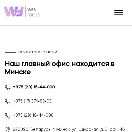
О КОМПАНИИ
Блог
Контакты
свяжитесь с нами
Портфолио
Наш главный офис находится в
Минске
Разработка сайтов
SEO (Продвижение сайта)
+375 (29) 15-44-000
Разработка мобильных приложений
+375 (17) 374-83-03
SMM (Продвижение соц.сетей)
PPC (Контекстная реклама)
+375 (29) 16-44-000
E-mail маркетинг
220090, Беларусь, г. Минск, ул. Широкая, д. 3, оф. 146
SERM (Управление репутацией)