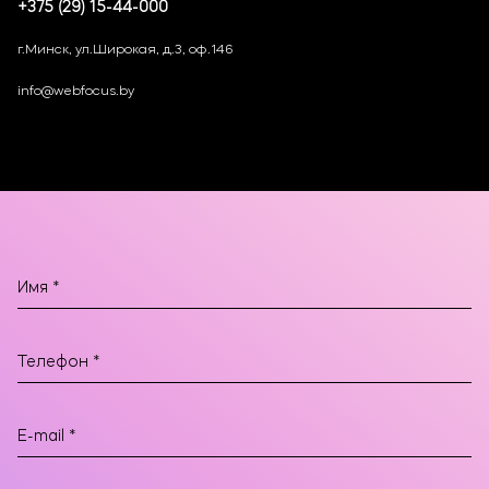
+375 (29) 15-44-000
г.Минск, ул.Широкая, д.3, оф.146
info@webfocus.by