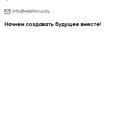
Брендинг и дизайн
info@webfocus.by
Техническая поддержка сайта
Копирайтинг
Начнем создавать будущее вместе!
О компании