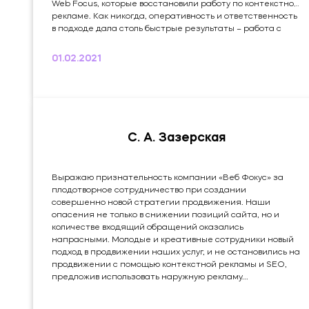
Web Focus, которые восстановили работу по контекстной
рекламе. Как никогда, оперативность и ответственность
в подходе дала столь быстрые результаты – работа с
продвижением возобновлена, сайту оказывают полную
техническую поддержку, поток входящих клиентов
01.02.2021
остается на уровне, несмотря на короткие сроки
сотрудничества. Ценовая политика и уровень
обслуживания соответствуют заявленному уровню
компании. Это мой...
С. А. Зазерская
Выражаю признательность компании «Веб Фокус» за
плодотворное сотрудничество при создании
совершенно новой стратегии продвижения. Наши
опасения не только в снижении позиций сайта, но и
количестве входящий обращений оказались
напрасными. Молодые и креативные сотрудники новый
подход в продвижении наших услуг, и не остановились на
продвижении с помощью контекстной рекламы и SEO,
предложив использовать наружную рекламу...