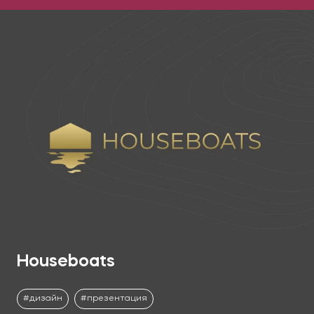
Houseboats
дизайн
презентация