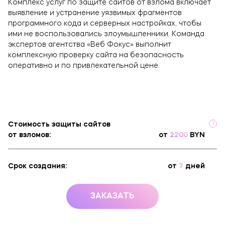
Комплекс услуг по защите сайтов от взлома включает
Брендинг и дизайн
выявление и устранение уязвимых фрагментов
программного кода и серверных настройках, чтобы
Техническая поддержка сайта
ими не воспользовались злоумышленники. Команда
Копирайтинг
экспертов агентства «Веб Фокус» выполнит
О компании
комплексную проверку сайта на безопасность
оперативно и по привлекательной цене.
?
Стоимость защиты сайтов
от взломов:
от
2200
BYN
Срок создания:
от
7
дней
ЗАКАЗАТЬ