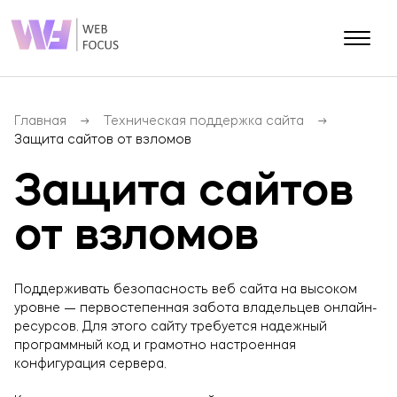
О КОМПАНИИ
Блог
Главная
Техническая поддержка сайта
Защита сайтов от взломов
Контакты
Портфолио
Защита сайтов
от взломов
Разработка сайтов
SEO (Продвижение сайта)
Разработка мобильных приложений
Поддерживать безопасность веб сайта на высоком
уровне — первостепенная забота владельцев онлайн-
SMM (Продвижение соц.сетей)
ресурсов. Для этого сайту требуется надежный
PPC (Контекстная реклама)
программный код и грамотно настроенная
конфигурация сервера.
E-mail маркетинг
SERM (Управление репутацией)