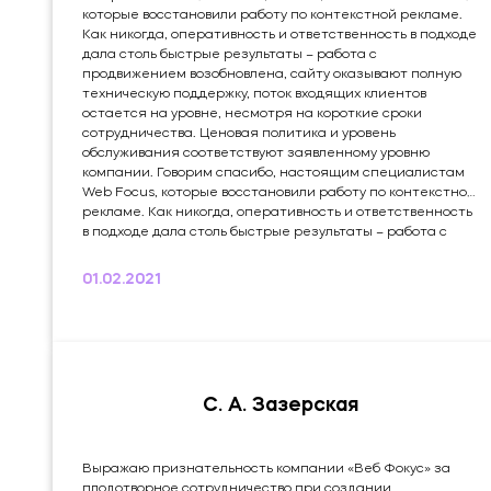
которые восстановили работу по контекстной рекламе.
Как никогда, оперативность и ответственность в подходе
дала столь быстрые результаты – работа с
продвижением возобновлена, сайту оказывают полную
техническую поддержку, поток входящих клиентов
остается на уровне, несмотря на короткие сроки
сотрудничества. Ценовая политика и уровень
обслуживания соответствуют заявленному уровню
компании. Говорим спасибо, настоящим специалистам
Web Focus, которые восстановили работу по контекстной
рекламе. Как никогда, оперативность и ответственность
в подходе дала столь быстрые результаты – работа с
продвижением возобновлена, сайту оказывают полную
техническую поддержку, поток входящих клиентов
01.02.2021
остается на уровне, несмотря на короткие сроки
сотрудничества. Ценовая политика и уровень
обслуживания соответствуют заявленному уровню
компании. Это мой...
С. А. Зазерская
Выражаю признательность компании «Веб Фокус» за
плодотворное сотрудничество при создании