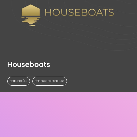
Houseboats
дизайн
презентация