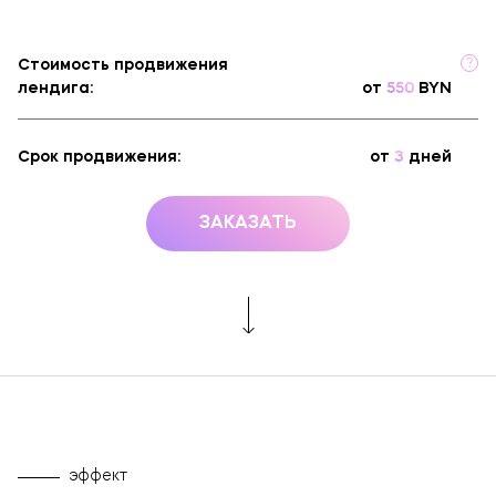
Брендинг и дизайн
Техническая поддержка сайта
?
Стоимость продвижения
Копирайтинг
лендига:
от
550
BYN
О компании
Срок продвижения:
от
3
дней
ЗАКАЗАТЬ
эффект