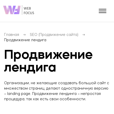
О КОМПАНИИ
Блог
Главная
SEO (Продвижение сайта)
Продвижение лендига
Контакты
Портфолио
Продвижение
лендига
Разработка сайтов
SEO (Продвижение сайта)
Разработка мобильных приложений
Организации, не желающие создавать большой сайт с
множеством страниц, делают одностраничную версию
SMM (Продвижение соц.сетей)
– landing page. Продвижение лендинга – непростая
PPC (Контекстная реклама)
процедура, так как есть свои особенности.
E-mail маркетинг
SERM (Управление репутацией)