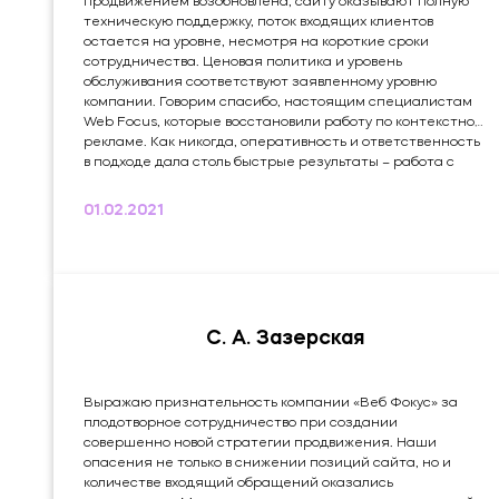
продвижением возобновлена, сайту оказывают полную
техническую поддержку, поток входящих клиентов
остается на уровне, несмотря на короткие сроки
сотрудничества. Ценовая политика и уровень
обслуживания соответствуют заявленному уровню
компании. Говорим спасибо, настоящим специалистам
Web Focus, которые восстановили работу по контекстной
рекламе. Как никогда, оперативность и ответственность
в подходе дала столь быстрые результаты – работа с
продвижением возобновлена, сайту оказывают полную
техническую поддержку, поток входящих клиентов
01.02.2021
остается на уровне, несмотря на короткие сроки
сотрудничества. Ценовая политика и уровень
обслуживания соответствуют заявленному уровню
компании. Это мой...
С. А. Зазерская
Выражаю признательность компании «Веб Фокус» за
плодотворное сотрудничество при создании
совершенно новой стратегии продвижения. Наши
опасения не только в снижении позиций сайта, но и
количестве входящий обращений оказались