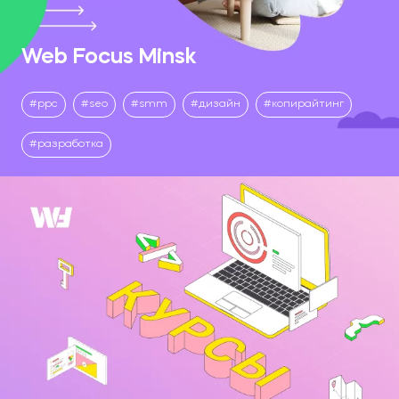
Web Focus Minsk
ppc
seo
smm
дизайн
копирайтинг
разработка