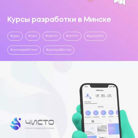
Курсы разработки в Минске
ppc
seo
serm
smm
дизайн
копирайтинг
разработка