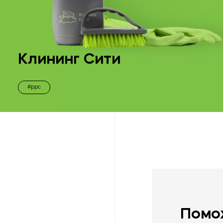
Клининг Сити
ppc
Помо