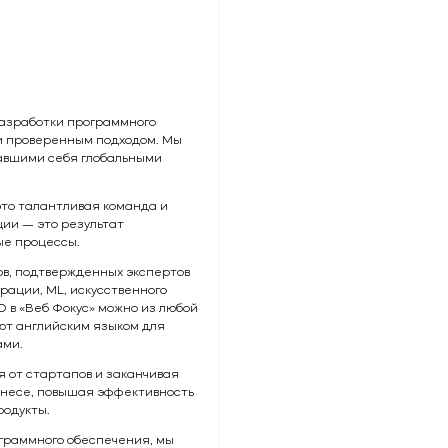
разработки программного
и проверенным подходом. Мы
авшими себя глобальными
это талантливая команда и
ии — это результат
е процессы.
в, подтвержденных экспертов
рации, ML, искусственного
О в «Веб Фокус» можно из любой
ют английским языком для
ами.
 от стартапов и заканчивая
знесе, повышая эффективность
родукты.
граммного обеспечения, мы