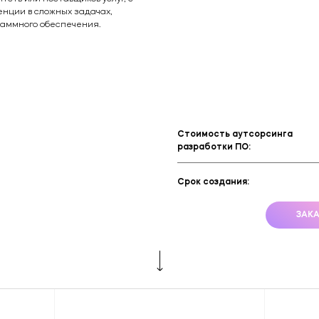
SERM (Управление репутацией)
нции в сложных задачах,
раммного обеспечения.
Брендинг и дизайн
Техническая поддержка сайта
Копирайтинг
Стоимость аутсорсинга
разработки ПО:
О компании
Срок создания:
ЗАК