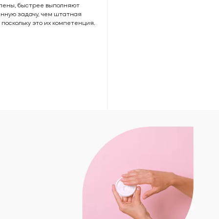
Разработка web-приложения Аngular
лены, быстрее выполняют
Разработка web-приложения YII
нную задачу, чем штатная
Разработка web-приложения Vue.js
 поскольку это их компетенция.