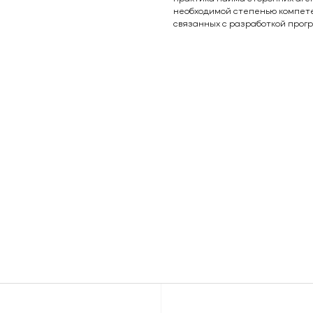
необходимой степенью компете
связанных с разработкой прог
+375 (29) 15-44-
000