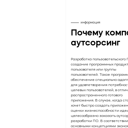
информация
Почему комп
аутсорсинг
Разработка пользовательского
создание программных продукт
пользователя или группы
пользователей. Такое програм
обеспечение специально адап
для удовлетворения потребнос
целевых пользователей, в отлич
распространенного готового
приложения. В случае, когда с
хочет быстро создать приложе
оценки жизнеспособности идеи
целесообразно заказать аутсо
разработки ПО. В соответствии
основными концепциями эконо