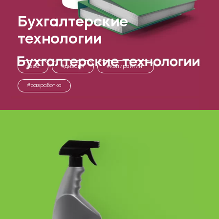
Бухгалтерские
технологии
seo
дизайн
копирайтинг
разработка