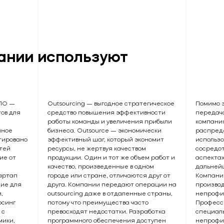
ании используют
 ПО —
Outsourcing — выгодное стратегическое
Помимо э
ов для
средство повышения эффективности
передач
работы команды и увеличения прибыли
компани
мное
бизнеса. Outsource — экономически
распреде
тировано
эффективный шаг, который экономит
использо
тей
ресурсы, не жертвуя качеством
сосредот
ие от
продукции. Один и тот же объем работ и
аспектах
качество, произведенные в одном
дальнейш
тартап
городе или стране, отличаются друг от
Компани
ние для
друга. Компании передают операции на
производ
,
outsourcing даже в отдаленные страны,
непрофил
рсинг
потому что преимущества часто
Професси
 с
превосходят недостатки. Разработка
специаль
мики,
программного обеспечения доступен
непрофи