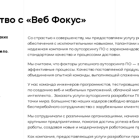
тво с «Веб Фокус»
аких
Со страстью к совершенству, мы предоставляем услугу 
обеспечения с исключительными навыками, талантами 
надежная компания по аутсорсингу ПО с зарекомендов
ело.
стандартами качества и процессами доставки.
Мы считаем, что факторы успешного аутсорсинга ПО — 
эффективные процессы. Качество поставляемой продукц
объединения опытной команды, выполняющей слаженны
У нас команда инженеров-программистов, тестировщико
по созданию веб-и мобильных приложений, облачной миг
.
интеллекта… Заказать услуги аутсорсинга разработки П
точки мира. Большинство наших кодеров свободно владе
бесперебойного сотрудничества с зарубежными клиент
Мы сотрудничали с различными организациями, начиная
крупными предприятиями, помогая достичь успеха в би
работы, создавая новые и модернизируя работающие п
Как компания, предоставляющая услуги разработки про