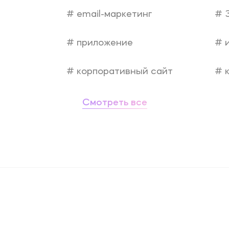
SERM (Управление репутацией)
email-маркетинг
Брендинг и дизайн
приложение
и
Техническая поддержка сайта
корпоративный сайт
к
Копирайтинг
Смотреть все
О компании