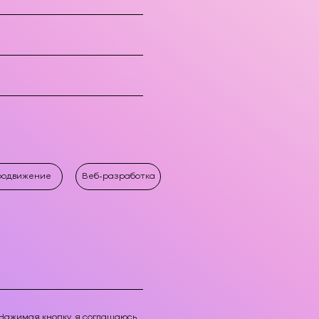
Разработка web-приложения Аngular
Разработка web-приложения YII
Разработка web-приложения Vue.js
родвижение
Веб-разработка
Нажимая кнопку, я соглашаюсь