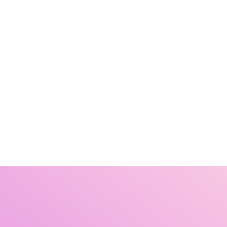
Разработка на Node js
Разработка на Gatsby
Разработка MVP
Разработка на Shopify
Разработка YII
Разработка маркетплейса
Разработка на Next
Разработка Vue.js
Back-end разработка
Front-end разработка
Разработка на React
Разработка на laravel
Разработка на Angular
Аутсорсинг аналитиков
Аутстаффинг бизнес и системных аналитиков
Аутстаффинг специалистов ручного и автоматизированного тестир
Аутстаффинг разработчиков
Аутстаффинг UX/UI дизайнеров
Разработка web-приложения
Разработка web-приложения Node