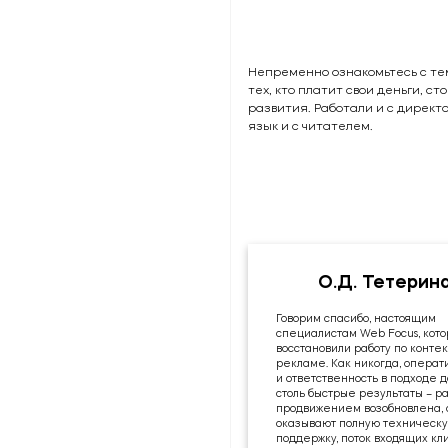
Непременно ознакомьтесь с те
тех, кто платит свои деньги, ст
развития. Работали и с директ
язык и с читателем.
О.Д. Тетерин
Говорим спасибо, настоящим
специалистам Web Focus, кот
восстановили работу по конте
рекламе. Как никогда, оперативность
и ответственность в подходе 
столь быстрые результаты – ра
продвижением возобновлена, 
оказывают полную техническ
поддержку, поток входящих кл