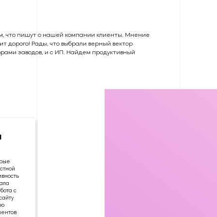
м, что пишут о нашей компании клиенты. Мнение
оит дорого! Рады, что выбрали верный вектор
орами заводов, и с ИП. Найдем продуктивный
а
орые
кстной
дала
бота с
сайту
ую
иентов