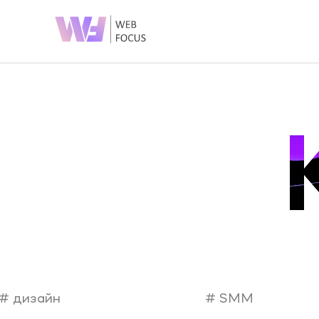
О КОМПАНИИ
Разработка сайтов
SEO (Продвижение сайта)
Блог
Разработка мобильных приложений
Контакты
SMM (Продвижение соц.сетей)
Портфолио
PPC (Контекстная реклама)
E-mail маркетинг
Приглашаем на
SERM (Управление репутацией)
курсы!
Брендинг и дизайн
Техническая поддержка сайта
Приглашаем вас на
Копирайтинг
курсы от компании “Веб
О компании
Фокус”. Предлагаем
ознакомиться с
нашими программами.
ВЫБРАТЬ КУРС
дизайн
SMM