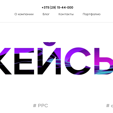
+375 (29) 15-44-000
О компании
Блог
Контакты
Портфолио
Разработка сайтов
КЕЙС
SEO (Продвижение сайта)
Разработка мобильных приложений
SMM (Продвижение соц.сетей)
PPC (Контекстная реклама)
E-mail маркетинг
PPC
а