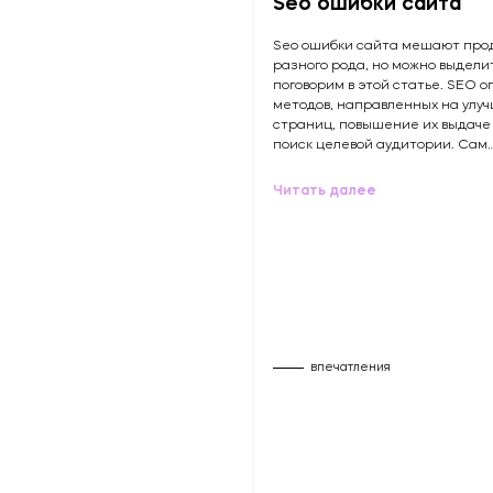
Seo ошибки сайта
Seo ошибки сайта мешают про
разного рода, но можно выдели
поговорим в этой статье. SEO 
методов, направленных на улуч
страниц, повышение их выдаче 
поиск целевой аудитории. Сам
Читать далее
впечатления