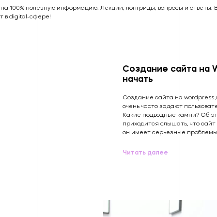
 на 100% полезную информацию. Лекции, лонгриды, вопросы и ответы. В
т в digital-сфере!
Нажимая кнопку, я соглашаюсь
ОТПРАВИТЬ
на обработку данных
Создание сайта на W
начать
Создание сайта на wordpress 
очень часто задают пользовател
Какие подводные камни? Об эт
приходится слышать, что сайт 
он имеет серьезные проблемы
Читать далее