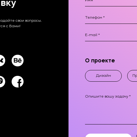
явку
задайте свои вопросы.
ся с Вами!
О проекте
Дизайн
П