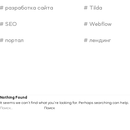
разработка сайта
Tilda
+375 (29) 15-44-
SEO
Webflow
000
портал
лендинг
Nothing Found
It seems we can’t find what you’re looking for. Perhaps searching can help.
Найти: