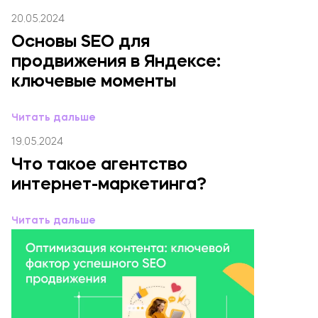
20.05.2024
Основы SEO для
продвижения в Яндексе:
ключевые моменты
ОТПРАВИТЬ
Читать дальше
Нажимая кнопку, я соглашаюсь на обработку
данных
19.05.2024
Что такое агентство
интернет-маркетинга?
Читать дальше