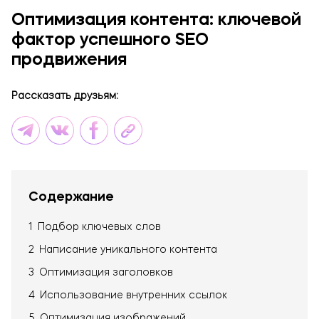
Брендинг и дизайн
Оптимизация контента: ключевой
Техническая поддержка сайта
фактор успешного SEO
Копирайтинг
продвижения
О компании
Рассказать друзьям:
Содержание
1
Подбор ключевых слов
2
Написание уникального контента
3
Оптимизация заголовков
4
Использование внутренних ссылок
5
Оптимизация изображений