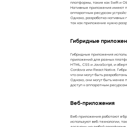
платформы, такие как Swift и Obj
Нативные приложения имеют пр
аппаратным ресурсам устройств
Однако, разработка нативных 
так как приложение нужно раз
Гибридные приложен
Гибридные приложения использ
приложений для разных платфор
HTML, CSS и JavaScript, и обер
Cordova или React Native. Гиб
что они могут быть разработан
Однако, они могут быть менее
доступ к аппаратным ресурсам
Веб-приложения
Веб-приложения работают в бра
используют веб-технологии, таки
доступны на любой платформе,