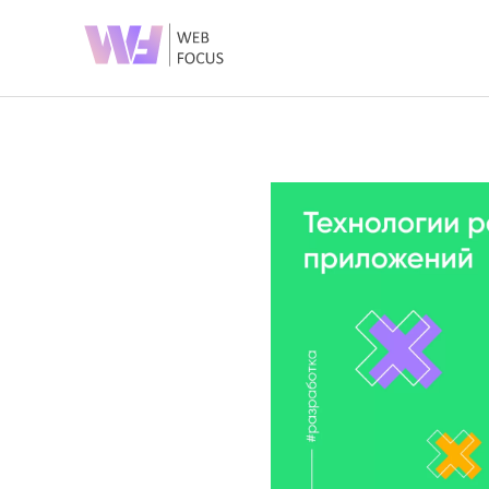
О КОМПАНИИ
Разработка сайтов
SEO (Продвижение сайта)
Блог
Разработка мобильных приложений
Контакты
SMM (Продвижение соц.сетей)
Портфолио
PPC (Контекстная реклама)
E-mail маркетинг
Приглашаем на
SERM (Управление репутацией)
курсы!
Брендинг и дизайн
Техническая поддержка сайта
Приглашаем вас на
Копирайтинг
курсы от компании “Веб
О компании
Фокус”. Предлагаем
ознакомиться с
нашими программами.
ВЫБРАТЬ КУРС