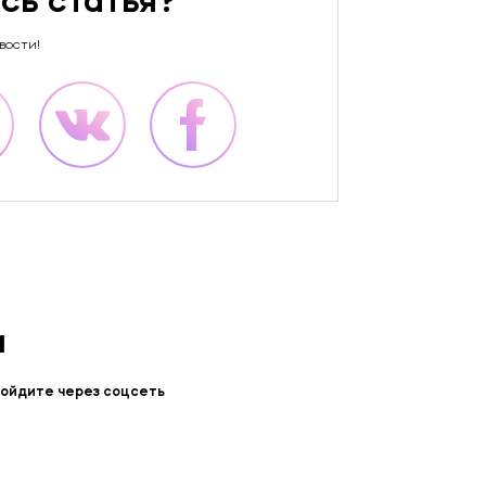
сь статья?
вости!
и
войдите через соцсеть