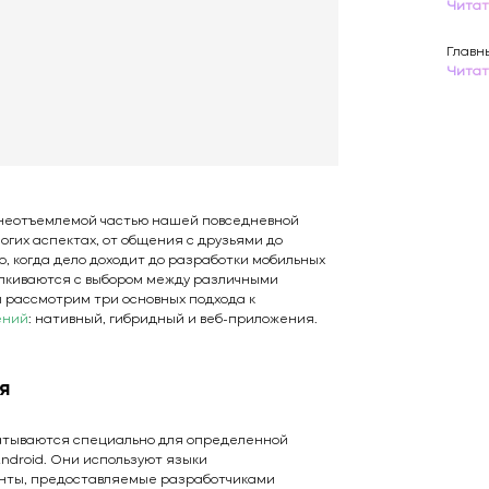
Читат
Главн
я
Читат
неотъемлемой частью нашей повседневной
огих аспектах, от общения с друзьями до
, когда дело доходит до разработки мобильных
лкиваются с выбором между различными
ы рассмотрим три основных подхода к
ений
: нативный, гибридный и веб-приложения.
я
тываются специально для определенной
Android. Они используют языки
нты, предоставляемые разработчиками