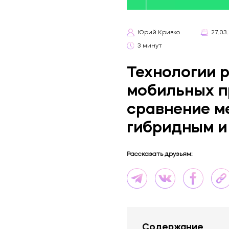
+375 (29) 15-44-
Юрий Кривко
27.03
000
3
минут
Технологии 
мобильных п
сравнение м
гибридным и
Рассказать друзьям:
Содержание