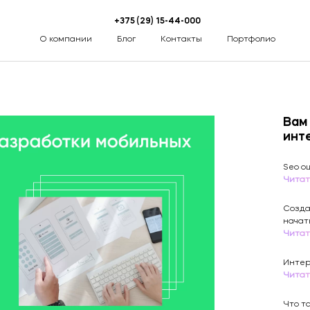
+375 (29) 15-44-000
О компании
Блог
Контакты
Портфолио
Разработка сайтов
Вам
инт
SEO (Продвижение сайта)
Seo о
Читат
Разработка мобильных приложений
Созда
SMM (Продвижение соц.сетей)
начат
Читат
PPC (Контекстная реклама)
Интер
Читат
E-mail маркетинг
Что т