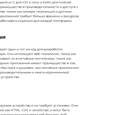
ective-C для iOS и Java и Kotlin для Android.
еимущество в производительности и доступе к
а, таким как камера, геолокация и датчики.
приложений требует больше времени и ресурсов,
рабатывать отдельно для каждой платформы.
ия
уют один и тот же код для разработки
м. Они используют веб-технологии, такие как
тывают их в нативные контейнеры, такие как
ридные приложения имеют преимущество в том,
ы быстрее и дешевле, чем нативные приложения.
 производительными и иметь ограниченный
 устройства.
узере устройства и не требуют установки. Они
е как HTML, CSS и JavaScript, и могут быть
 которая поддерживает веб-браузер. Веб-