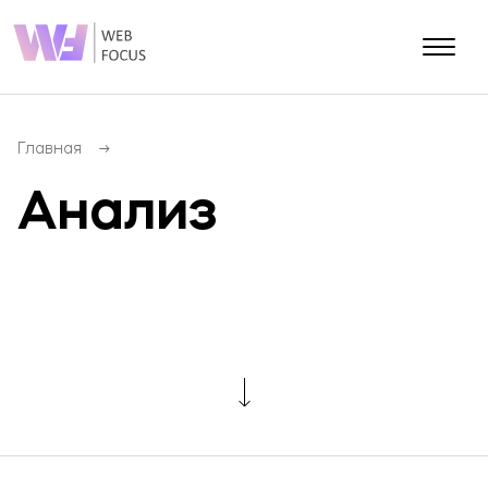
О КОМПАНИИ
Блог
Главная
Контакты
Анализ
Портфолио
Разработка сайтов
SEO (Продвижение сайта)
Разработка мобильных приложений
SMM (Продвижение соц.сетей)
PPC (Контекстная реклама)
E-mail маркетинг
SERM (Управление репутацией)