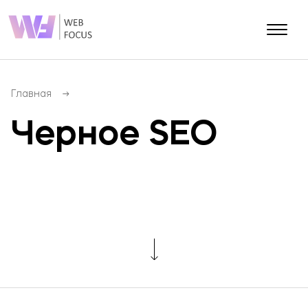
О КОМПАНИИ
Блог
Главная
Контакты
Черное SEO
Портфолио
Разработка сайтов
SEO (Продвижение сайта)
Разработка мобильных приложений
SMM (Продвижение соц.сетей)
PPC (Контекстная реклама)
E-mail маркетинг
SERM (Управление репутацией)