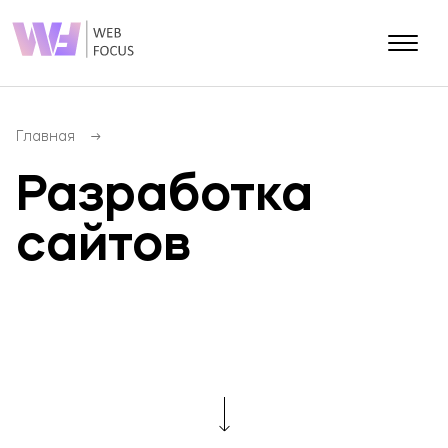
О КОМПАНИИ
Блог
Главная
Контакты
Разработка
Портфолио
сайтов
Разработка сайтов
SEO (Продвижение сайта)
Разработка мобильных приложений
SMM (Продвижение соц.сетей)
PPC (Контекстная реклама)
E-mail маркетинг
SERM (Управление репутацией)