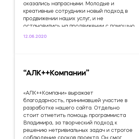
политика и уровень обслуживания
оказались напрасными. Молодые и
соответствуют заявленному уровню
креативные сотрудники новый подход в
компании. Это мой...
продвижении наших услуг, и не
остановились на продвижении с помощью
контекстной рекламы и SEO, предложив
12.06.2020
использовать наружную рекламу...
“АЛК++Компании”
«АЛК++Компани» выражает
благодарность, принимавшей участие в
разработке нашего сайта. Отдельно
стоит отметить помощь программиста
Владимира, за творческий подход к
решению нетривиальных задач и строгое
соблюдение сроков проекта. Он смог