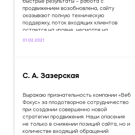
быстрые результаты – работа с
продвижением возобновлена, сайту
оказывают полную техническую
поддержку, поток входящих клиентов
остается на уровне, несмотря на
короткие сроки сотрудничества. Ценовая
01.02.2021
политика и уровень обслуживания
соответствуют заявленному уровню
компании. Говорим спасибо, настоящим
специалистам Web Focus, которые
восстановили работу по контекстной
С. А. Зазерская
рекламе. Как никогда, оперативность и
ответственность в подходе дала столь
быстрые результаты – работа с
Выражаю признательность компании «Веб
продвижением возобновлена, сайту
Фокус» за плодотворное сотрудничество
оказывают полную техническую
при создании совершенно новой
поддержку, поток входящих клиентов
стратегии продвижения. Наши опасения
остается на уровне, несмотря на
не только в снижении позиций сайта, но и
короткие сроки сотрудничества. Ценовая
количестве входящий обращений