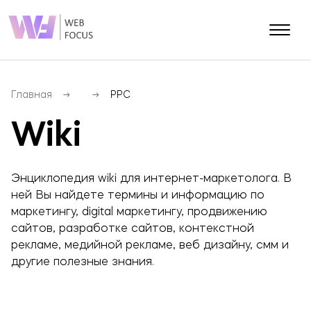
О КОМПАНИИ
Блог
Главная
PPC
Контакты
Wiki
Портфолио
Энциклопедия wiki для интернет-маркетолога. В
Разработка сайтов
ней Вы найдете термины и информацию по
SEO (Продвижение сайта)
маркетингу, digital маркетингу, продвижению
Разработка мобильных приложений
сайтов, разработке сайтов, контекстной
рекламе, медийной рекламе, веб дизайну, cмм и
SMM (Продвижение соц.сетей)
другие полезные знания.
PPC (Контекстная реклама)
E-mail маркетинг
SERM (Управление репутацией)