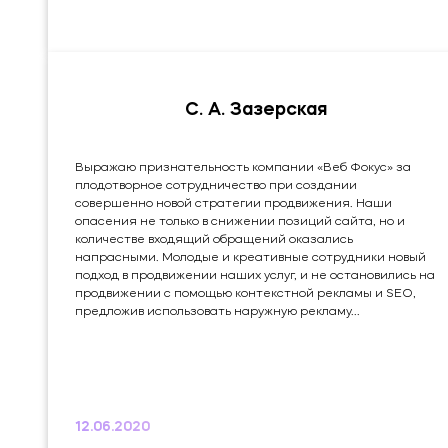
остается на уровне, несмотря на короткие сроки
сотрудничества. Ценовая политика и уровень
обслуживания соответствуют заявленному уровню
компании. Это мой...
С. А. Зазерская
Выражаю признательность компании «Веб Фокус» за
плодотворное сотрудничество при создании
совершенно новой стратегии продвижения. Наши
опасения не только в снижении позиций сайта, но и
количестве входящий обращений оказались
напрасными. Молодые и креативные сотрудники новый
подход в продвижении наших услуг, и не остановились на
продвижении с помощью контекстной рекламы и SEO,
предложив использовать наружную рекламу...
12.06.2020